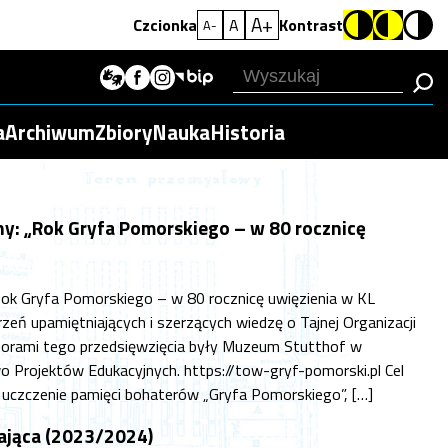
A+
Czcionka
A
Kontrast
A-
a
Archiwum
Zbiory
Nauka
Historia
ny: „Rok Gryfa Pomorskiego – w 80 rocznicę
„Rok Gryfa Pomorskiego – w 80 rocznicę uwięzienia w KL
zeń upamiętniających i szerzących wiedzę o Tajnej Organizacji
torami tego przedsięwzięcia były Muzeum Stutthof w
 Projektów Edukacyjnych. https://tow-gryf-pomorski.pl Cel
o uczczenie pamięci bohaterów „Gryfa Pomorskiego”, […]
ająca (2023/2024)