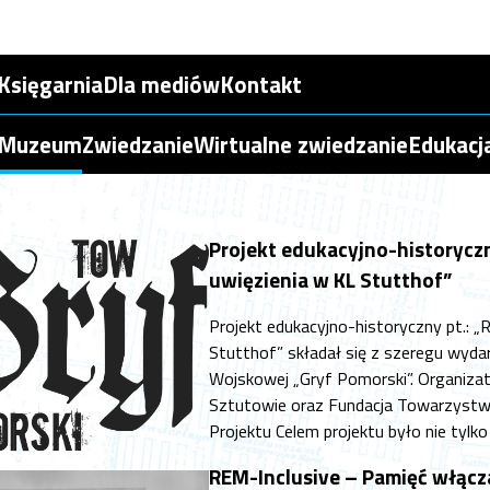
Księgarnia
Dla mediów
Kontakt
Muzeum
Zwiedzanie
Wirtualne zwiedzanie
Edukacj
Projekt edukacyjno-historycz
uwięzienia w KL Stutthof”
Projekt edukacyjno-historyczny pt.: 
Stutthof” składał się z szeregu wydar
Wojskowej „Gryf Pomorski”. Organiza
Sztutowie oraz Fundacja Towarzystwo
Projektu Celem projektu było nie tylk
REM-Inclusive – Pamięć włącz