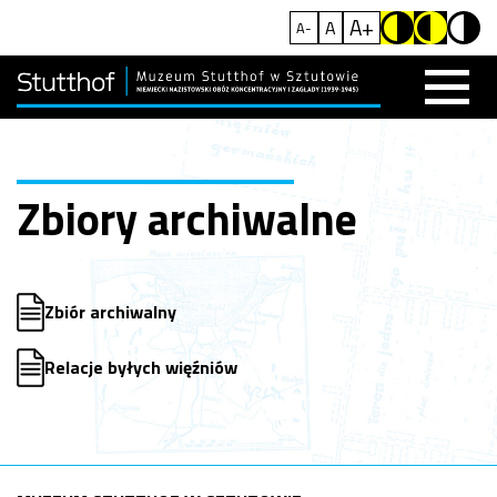
A+
A
A-
Zbiory archiwalne
Zbiór archiwalny
Relacje byłych więźniów