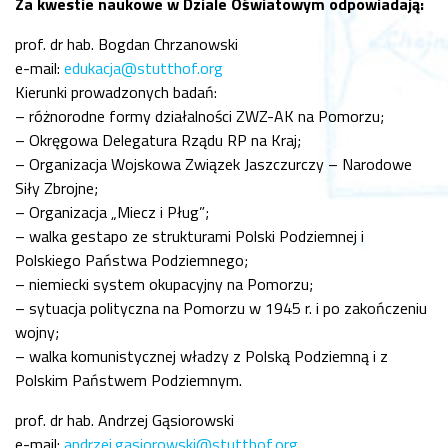
Za kwestie naukowe w Dziale Oświatowym odpowiadają:
prof. dr hab. Bogdan Chrzanowski
e-mail:
edukacja@stutthof.org
Kierunki prowadzonych badań:
– różnorodne formy działalności ZWZ-AK na Pomorzu;
– Okręgowa Delegatura Rządu RP na Kraj;
– Organizacja Wojskowa Związek Jaszczurczy – Narodowe
Siły Zbrojne;
– Organizacja „Miecz i Pług”;
– walka gestapo ze strukturami Polski Podziemnej i
Polskiego Państwa Podziemnego;
– niemiecki system okupacyjny na Pomorzu;
– sytuacja polityczna na Pomorzu w 1945 r. i po zakończeniu
wojny;
– walka komunistycznej władzy z Polską Podziemną i z
Polskim Państwem Podziemnym.
prof. dr hab. Andrzej Gąsiorowski
e-mail:
andrzej.gasiorowski@stutthof.org