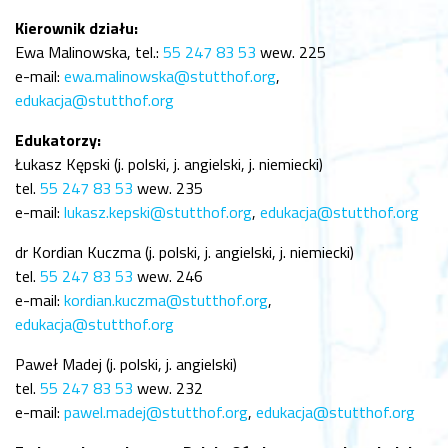
Kierownik działu:
Ewa Malinowska, tel.:
55 247 83 53
wew. 225
e-mail:
ewa.malinowska@stutthof.org
,
edukacja@stutthof.org
Edukatorzy:
Łukasz Kępski (j. polski, j. angielski, j. niemiecki)
tel.
55 247 83 53
wew. 235
e-mail:
lukasz.kepski@stutthof.org
,
edukacja@stutthof.org
dr Kordian Kuczma (j. polski, j. angielski, j. niemiecki)
tel.
55 247 83 53
wew. 246
e-mail:
kordian.kuczma@stutthof.org
,
edukacja@stutthof.org
Paweł Madej (j. polski, j. angielski)
tel.
55 247 83 53
wew. 232
e-mail:
pawel.madej@stutthof.org
,
edukacja@stutthof.org