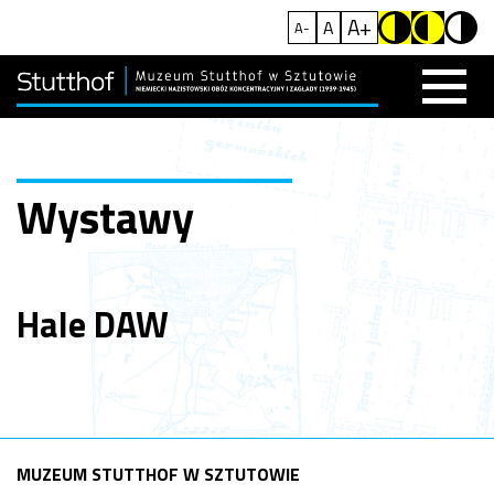
A+
A
A-
Wystawy
Hale DAW
MUZEUM STUTTHOF W SZTUTOWIE