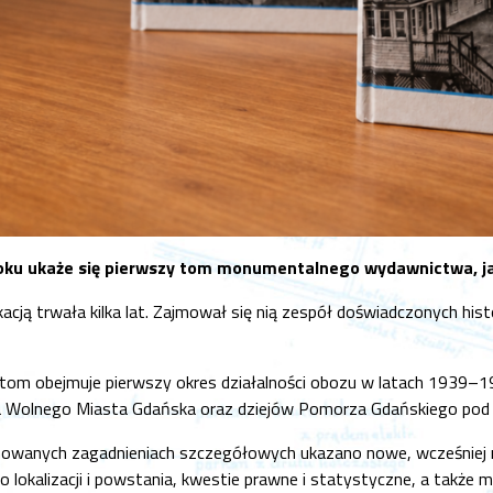
oku ukaże się pierwszy tom monumentalnego wydawnictwa, jak
ikacją trwała kilka lat. Zajmował się nią zespół doświadczonych h
om obejmuje pierwszy okres działalności obozu w latach 1939–194
 Wolnego Miasta Gdańska oraz dziejów Pomorza Gdańskiego pod oku
owanych zagadnieniach szczegółowych ukazano nowe, wcześniej niez
go lokalizacji i powstania, kwestie prawne i statystyczne, a także ma