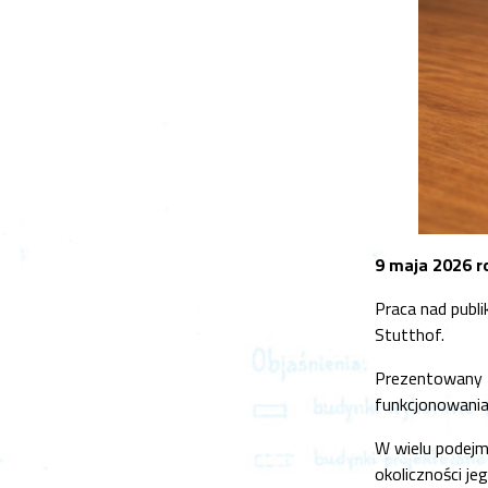
9 maja 2026 r
Praca nad publ
Stutthof.
Prezentowany t
funkcjonowania
W wielu podejm
okoliczności je