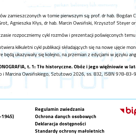
ów zamieszczonych w tomie pierwszym są: prof. dr hab. Bogdan Chr
 Grot, Agnieszka Kłys, dr hab. Marcin Owsiński, Krzysztof Steyer
czasie rozpoczniemy cykl rozmów i prezentacji poświęconych tem
wiera kilkuletni cykl publikacji składających się na nowe ujęcie 
óre będą ukazywały się kolejno, na przemian z edycjami w języku ang
OGRAFIA, t. 1: Tło historyczne. Obóz i jego więźniowie w l
 i Marcina Owsińskiego, Sztutowo 2026, ss. 832, ISBN 978-83-
Regulamin zwiedzania
9-1945)
Ochrona danych osobowych
Deklaracja dostępności
Standardy ochrony małoletnich