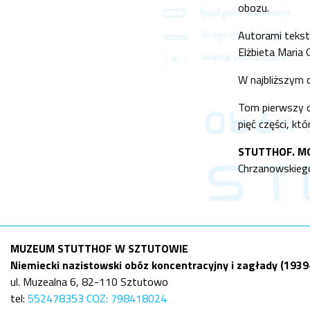
obozu.
Autorami tekst
Elżbieta Maria
W najbliższym 
Tom pierwszy ot
pięć części, kt
STUTTHOF. MON
Chrzanowskiego
MUZEUM STUTTHOF W SZTUTOWIE
Niemiecki nazistowski obóz koncentracyjny i zagłady (193
ul. Muzealna 6, 82-110 Sztutowo
tel:
552478353 COZ: 798418024