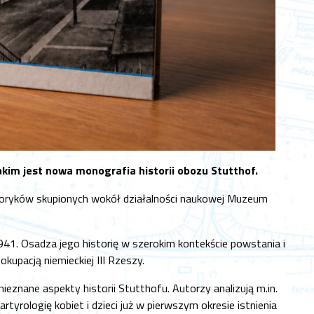
im jest nowa monografia historii obozu Stutthof.
istoryków skupionych wokół działalności naukowej Muzeum
1. Osadza jego historię w szerokim kontekście powstania i
pacją niemieckiej III Rzeszy.
nane aspekty historii Stutthofu. Autorzy analizują m.in.
rtyrologię kobiet i dzieci już w pierwszym okresie istnienia