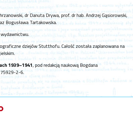
zanowski, dr Danuta Drywa, prof. dr hab. Andrzej Gąsiorowski,
 oraz Bogusława Tartakowska.
u wydawnictwu.
monograficzne dziejów Stutthofu. Całość została zaplanowana na
ielskim.
atach 1939–1941
, pod redakcją naukową Bogdana
975929-2-6.