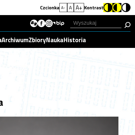
A+
Czcionka
A
Kontrast
A-
a
Archiwum
Zbiory
Nauka
Historia
a