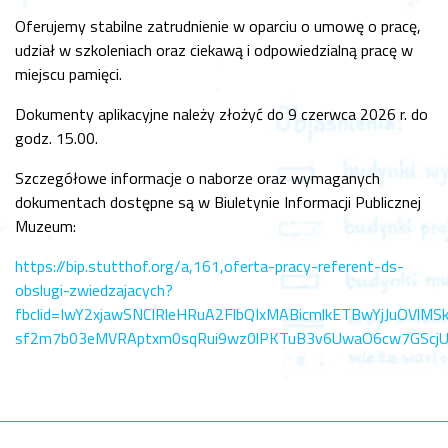
Oferujemy stabilne zatrudnienie w oparciu o umowę o pracę,
udział w szkoleniach oraz ciekawą i odpowiedzialną pracę w
miejscu pamięci.
Dokumenty aplikacyjne należy złożyć do 9 czerwca 2026 r. do
godz. 15.00.
Szczegółowe informacje o naborze oraz wymaganych
dokumentach dostępne są w Biuletynie Informacji Publicznej
Muzeum:
https://bip.stutthof.org/a,161,oferta-pracy-referent-ds-
obslugi-zwiedzajacych?
fbclid=IwY2xjawSNCIRleHRuA2FlbQIxMABicmlkETBwYjJuO
sf2m7b03eMVRAptxm0sqRui9wz0lPKTuB3v6UwaO6cw7GSc