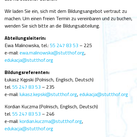
Wir laden Sie ein, sich mit dem Bildungsangebot vertraut zu
machen. Um einen freien Termin zu vereinbaren und zu buchen,
wenden Sie sich bitte an die Bildungsabteilung.
Abteilungsleiterin:
Ewa Malinowska, tel.:
55 247 83 53
– 225
e-mail:
ewa.malinowska@stutthof.org
,
edukacja@stutthof.org
Bildungsreferenten:
Łukasz Kępski (Polnisch, Englisch, Deutsch)
tel.
55 247 83 53
– 235
e-mail:
lukasz.kepski@stutthof.org
,
edukacja@stutthof.org
Kordian Kuczma (Polnisch, Englisch, Deutsch)
tel.
55 247 83 53
– 246
e-mail:
kordian.kuczma@stutthof.org
,
edukacja@stutthof.org