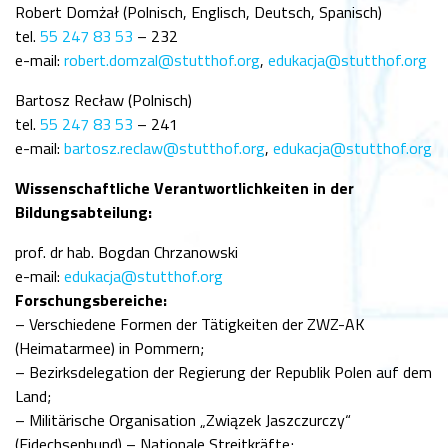
Robert Domżał (Polnisch, Englisch, Deutsch, Spanisch)
tel.
55 247 83 53
– 232
e-mail:
robert.domzal@stutthof.org
,
edukacja@stutthof.org
Bartosz Recław (Polnisch)
tel.
55 247 83 53
– 241
e-mail:
bartosz.reclaw@stutthof.org
,
edukacja@stutthof.org
Wissenschaftliche Verantwortlichkeiten in der
Bildungsabteilung:
prof. dr hab. Bogdan Chrzanowski
e-mail:
edukacja@stutthof.org
Forschungsbereiche:
– Verschiedene Formen der Tätigkeiten der ZWZ-AK
(Heimatarmee) in Pommern;
– Bezirksdelegation der Regierung der Republik Polen auf dem
Land;
– Militärische Organisation „Związek Jaszczurczy“
(Eidechsenbund) – Nationale Streitkräfte;